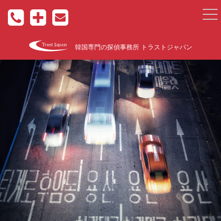
togg
nav
韓国専門の探偵事務所 トラストジャパン